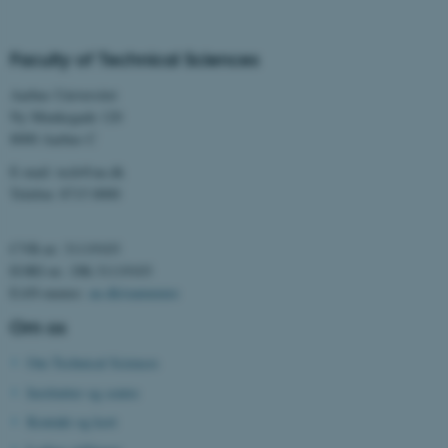
be_typo_user
TYPO3 Association
.au.dk
Faculty of Technical Sciences
Aarhus Universitet
Ny Munkegade 120
fe_typo_user
Typo3 Association
8000 Aarhus C
.au.dk
E-mail: tech@au.dk
Telefon: 8715 0000
CVR-nr: 31119103
EORI-nr.: DK-31119103
EAN-numre:
au.dk/eannumre
Om os
Om Technical Sciences
Institutter og centre
ASP.NET_SessionId
Microsoft Corporation
Kontakt og kort
.au.dk