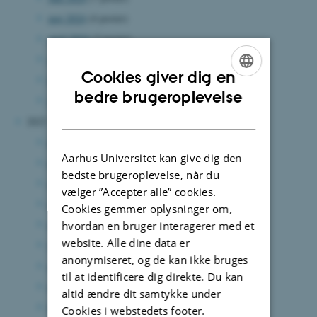
maj 2024
(4 poster)
april 2024
(3 poster)
marts 2024
(5 poster)
Cookies giver dig en
februar 2024
(4 poster)
ENGLISH
bedre brugeroplevelse
januar 2024
(3 poster)
DANISH
2023
december 2023
(3 poster)
Aarhus Universitet kan give dig den
november 2023
(7 poster)
bedste brugeroplevelse, når du
oktober 2023
(1 post)
vælger ”Accepter alle” cookies.
september 2023
(4 poster)
Cookies gemmer oplysninger om,
august 2023
(3 poster)
hvordan en bruger interagerer med et
website. Alle dine data er
juni 2023
(3 poster)
anonymiseret, og de kan ikke bruges
april 2023
(6 poster)
til at identificere dig direkte. Du kan
marts 2023
(6 poster)
altid ændre dit samtykke under
februar 2023
(4 poster)
Cookies i webstedets footer.