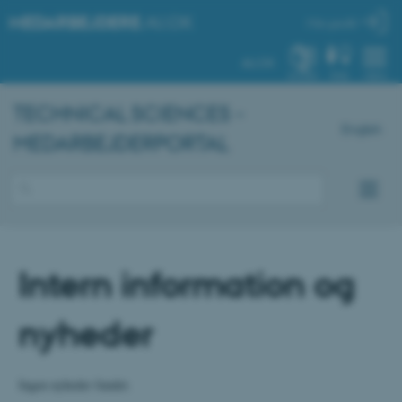
MEDARBEJDERE
.AU.DK
Min profil
AU.DK
SYSTEM
FIND
MENU
TECHNICAL SCIENCES -
English
MEDARBEJDERPORTAL
Intern information og
nyheder
Ingen nyheder fundet.