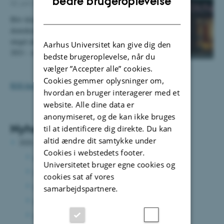
bedre brugeroplevelse
02. juni 2021
-
Medarbejdere
DANISH
Bliv klogere på COVID-19, digitalisering og
demokrati, blockchain, iværksætteri, ledelse og
meget andet, når AU – som en del af Folkemødet
Aarhus Universitet kan give dig den
2021 – den…
bedste brugeroplevelse, når du
vælger ”Accepter alle” cookies.
Cookies gemmer oplysninger om,
RSS feed
hvordan en bruger interagerer med et
website. Alle dine data er
anonymiseret, og de kan ikke bruges
Nyhedsarkiv
til at identificere dig direkte. Du kan
altid ændre dit samtykke under
2026
Cookies i webstedets footer.
august 2026
(3 poster)
Universitetet bruger egne cookies og
juni 2026
(10 poster)
cookies sat af vores
maj 2026
(3 poster)
samarbejdspartnere.
april 2026
(8 poster)
marts 2026
(15 poster)