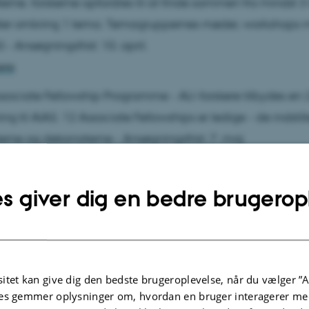
terne. forskerne opfordres til at finde sammen fra mindst 3 in
eter omkring 1 tema. Temagruppernes møder, workshops 
 - Ansøgningsfrist: 10. april.
ere
sociate Fellowship Programme - AU-forskere tilbydes en 
ning til AIAS. 12 Associate Fellowships er ledige - de indstill
tterne og dekanaterne -
Ansøgningsfrist: 7. maj
ere
s giver dig en bedre brugerop
itet kan give dig den bedste brugeroplevelse, når du vælger ”A
es gemmer oplysninger om, hvordan en bruger interagerer med