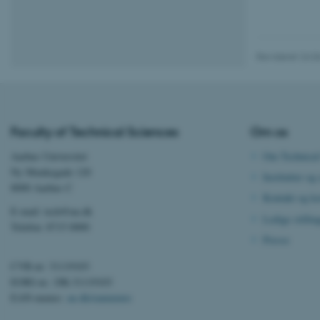
ARRAffinity
Revideret 24.0
esctx
fpc
Faculty of Technical Sciences
Om os
__cf_bm
Aarhus Universitet
Om Technical
Ny Munkegade 120
Institutter og 
8000 Aarhus C
__cf_bm
Kontakt og ko
E-mail: tech@au.dk
Ledige stillin
Telefon: 8715 0000
Presse
__cf_bm
CVR-nr: 31119103
EORI-nr.: DK-31119103
EAN-numre:
au.dk/eannumre
ARRAffinitySameSite