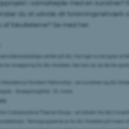
gsprojekt i samarbejde med en kunstner? E
sker du at udvide dit forskningsnetværk 
 af fakulteterne? Se med her.
5
værvidenskabelige center på AU, har lige nu tre typer af f
 for ansøgning fra AU-forskere. Her kan du se de tre opsl
in-Residence Tandem Fellowship – en kunstner og AU-forske
ejde -
Ansøgningsfrist: 18. marts
ere
o! Collaborative Theme Group – et initiativ fra AU’s tvær
adørkorps. Temagrupperne er for AU-forskere på tværs a