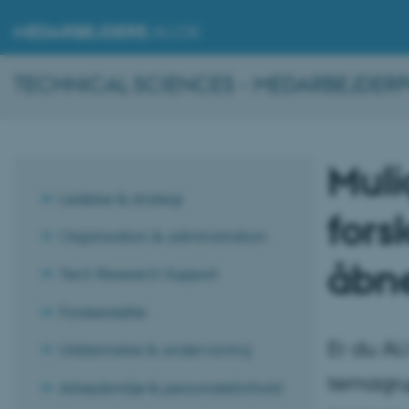
MEDARBEJDERE
.AU.DK
TECHNICAL SCIENCES - MEDARBEJDER
Muli
Ledelse & strategi
fors
Organisation & administration
åbne
Tech Research Support
Forskerstøtte
Er du AU
Uddannelse & undervisning
temagrup
Arbejdsmiljø & personaleforhold