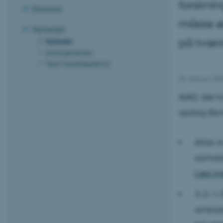
forsknin
Karriere
måske øn
Nyheder
på tværs
Nyheder
Arrangementer
Tech Medarbejdernyt
25. februar 202
AIAS, det t
opslag åbne
Artist-
samarb
Læs m
3-2-1-G
ambass