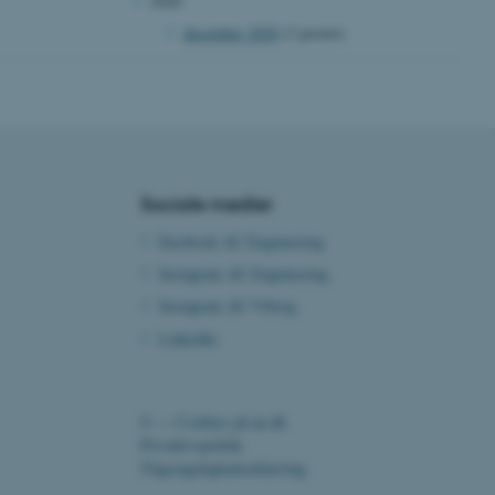
2020
Bruges normalt til at
ugersession af serveren.
december 2020
(3 poster)
ebsites run on the Windows
is used for load balancing
 page requests are routed
y browsing session.
crosoft to securely verify
crosoft to securely verify
Sociale medier
istinguish between
 beneficial for the
Facebook AU Engineering
e valid reports on the use
Instagram AU Engineering
istinguish between
Instagram AU Viborg
 beneficial for the
e valid reports on the use
LinkedIn
istinguish between
 beneficial for the
e valid reports on the use
©
—
Cookies på au.dk
Privatlivspolitik
ure as a hosting platform
Tilgængelighedserklæring
ing, this cookie ensures
isitor browsing session