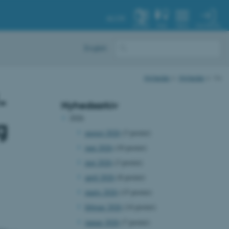
AU.DK
MIN PROFIL
SYSTEM
FIND
MENU
English
Nyheder
Nyheder
Vis
-
Nyhedsarkiv
2026
g
august 2026
(3 poster)
juni 2026
(10 poster)
maj 2026
(3 poster)
april 2026
(8 poster)
marts 2026
(15 poster)
februar 2026
(14 poster)
januar 2026
(7 poster)