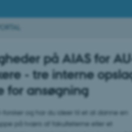
PORTAL
gheder på AIAS for AU
kere - tre interne opsla
 for ansøgning
-forsker og har du ideer til et at danne en
pe på tværs af fakulteterne eller et