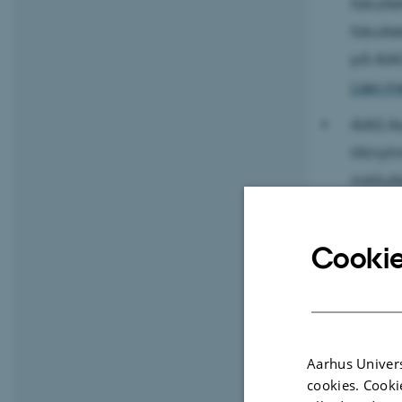
fakulte
fakult
på AIAS
Læs m
AIAS As
tilknyt
institu
Læs m
Cookie
Aarhus Univers
cookies. Cooki