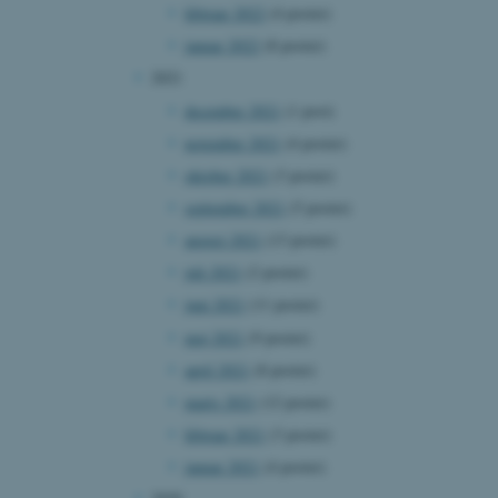
februar 2022
(4 poster)
januar 2022
(8 poster)
2021
december 2021
(1 post)
 vores CMS-udbyder,
november 2021
(4 poster)
identificere en backend-
bruger er logget ind i
oktober 2021
(3 poster)
september 2021
(5 poster)
rbundet med Typo3-
emet. Det bruges generelt
august 2021
(13 poster)
ntifikator for at gøre det
præferencer, men i mange
juli 2021
(2 poster)
 ikke nødvendigt, da det
lt af platformen, skønt
juni 2021
(11 poster)
webstedsadministratorer. I
dstillet til at blive
maj 2021
(9 poster)
en browsersession. Det
entifikator i stedet for
april 2021
(8 poster)
marts 2021
(12 poster)
ose platform session
emmesider, som er skrevet
februar 2021
(3 poster)
gi. Den bruges af serveren
onym brugersession.
januar 2021
(4 poster)
session cookie, brugt af