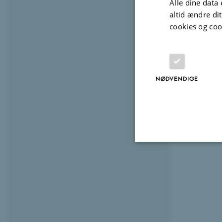
Alle dine data 
altid ændre di
cookies og coo
NØDVENDIGE
Nødvendige
Nødvendige cooki
grundlæggende fu