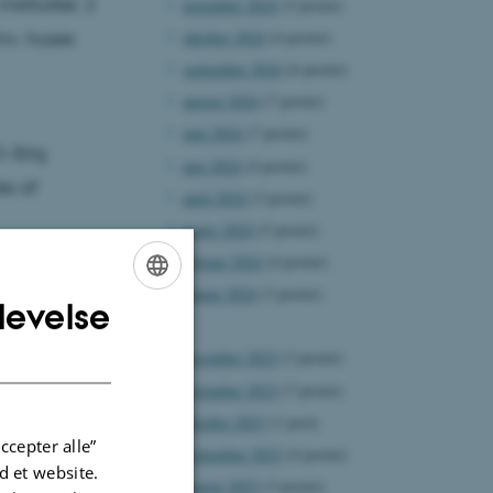
stitutter, 2
november 2024
(5 poster)
mv. huses
oktober 2024
(4 poster)
september 2024
(6 poster)
august 2024
(7 poster)
juni 2024
(7 poster)
2-årig
maj 2024
(4 poster)
es af
april 2024
(3 poster)
marts 2024
(5 poster)
februar 2024
(4 poster)
januar 2024
(3 poster)
levelse
ENGLISH
2023
DANISH
december 2023
(3 poster)
november 2023
(7 poster)
oktober 2023
(1 post)
ccepter alle”
september 2023
(4 poster)
 et website.
august 2023
(3 poster)