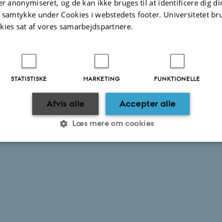
er anonymiseret, og de kan ikke bruges til at identificere dig d
t samtykke under Cookies i webstedets footer. Universitetet br
kies sat af vores samarbejdspartnere.
STATISTISKE
MARKETING
FUNKTIONELLE
Afvis alle
Accepter alle
Læs mere om cookies
Statistiske
Marketing
Funktionelle
es hjælper med at gøre hjemmesiden brugbar ved at aktiv
nktioner som navigation mm. Hjemmesiden kan ikke funge