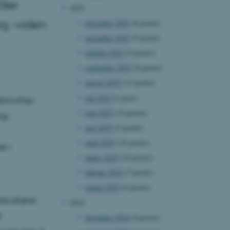
ller
2025
og -viden
december 2025
(8 poster)
november 2025
(5 poster)
oktober 2025
(9 poster)
september 2025
(8 poster)
august 2025
(11 poster)
juli 2025
(1 post)
ellowship-
juni 2025
(14 poster)
ag:
maj 2025
(5 poster)
april 2025
(10 poster)
r i
marts 2025
(10 poster)
februar 2025
(7 poster)
januar 2025
(6 poster)
fakultære
2024
f
december 2024
(8 poster)