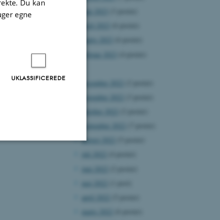
irekte. Du kan
juni 2023
(3 poster)
uger egne
april 2023
(6 poster)
marts 2023
(6 poster)
februar 2023
(4 poster)
2022
UKLASSIFICEREDE
december 2022
(2 poster)
november 2022
(3 poster)
oktober 2022
(2 poster)
september 2022
(7 poster)
august 2022
(5 poster)
juli 2022
(4 poster)
Uklassificerede
juni 2022
(2 poster)
maj 2022
(1 post)
april 2022
(5 poster)
ere nogle
marts 2022
(6 poster)
rer uden disse