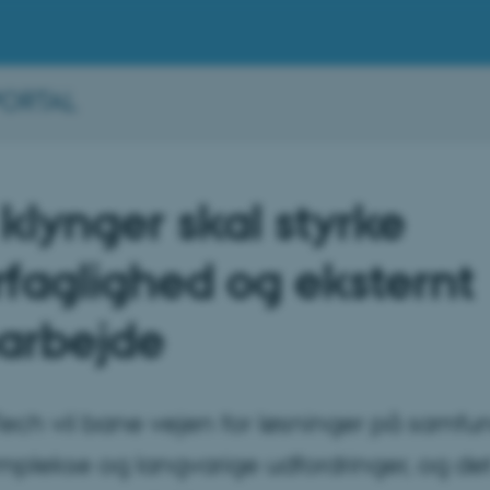
PORTAL
klynger skal styrke
faglighed og eksternt
arbejde
ech vil bane vejen for løsninger på samfu
plekse og langvarige udfordringer, og det