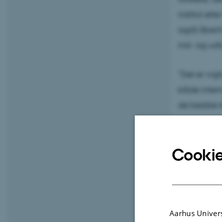
institut el
også åbent 
ind- og udl
”Det er vigt
både intern
de bedste 
det fremmer
for forskni
Cookie
Otte kly
De første ot
nuværende 
WATEC på Fa
Aarhus Univers