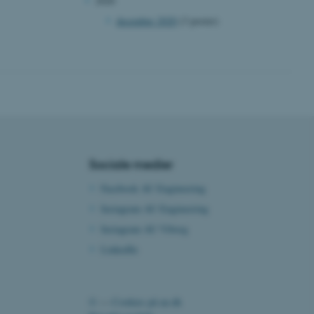
2020
session cookie, brugt af
Bruges normalt til at
december 2020
(3 poster)
ugersession af serveren.
ebsites run on the Windows
is used for load balancing
 page requests are routed
y browsing session.
crosoft to securely verify
crosoft to securely verify
istinguish between
Sociale medier
 beneficial for the
e valid reports on the use
Facebook AU Engineering
Instagram AU Engineering
istinguish between
 beneficial for the
Instagram AU Viborg
e valid reports on the use
LinkedIn
istinguish between
 beneficial for the
e valid reports on the use
©
—
Cookies på au.dk
ure as a hosting platform