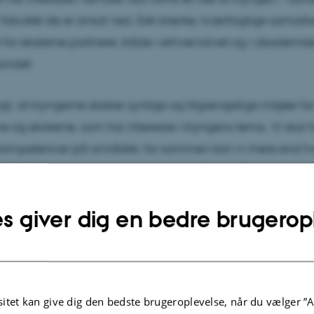
ler fakultet de er ansat ved. Det stærke, tværfaglige samarb
for eksterne partnere, både i erhvervslivet og i akademiske
andet.
igt, at klyngerne skaber synlige og tilgængelige miljøer for 
e og eksterne, som har interesse i klyngens tema. Vi skal
kompetencer på området, for sammen kan vi mere end hver
 både temaet og den enkelte forsker”, siger Poul Nissen,
ng ved Faculty of Natural Sciences.
s giver dig en bedre brugerop
nger åbner i 2026
te klynger åbner til årsskiftet, og syv af klyngerne følger i 
tematiske centre ARC, CBIO, CiFood, DIGIT, iClimate, iM
culty of Natural Sciences og Faculty of Technical Scien
itet kan give dig den bedste brugeroplevelse, når du vælger ”A