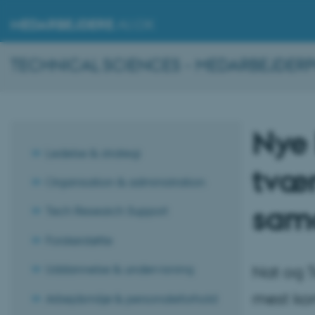
MEDARBEJDERE
.AU.DK
TECHNICAL SCIENCES - MEDARBEJDER
Nye 
Ledelse & strategi
tvær
Organisation & administration
sam
Tech Research Support
Forskerstøtte
Nat og T
Uddannelse & undervisning
mest kom
Arbejdsmiljø & personaleforhold