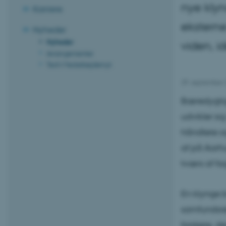
nye klyn
Karriere
eksterne
Nyheder
Nyheder
viden, i
Arrangementer
Tech Medarbejdernyt
29. september
Bæredygtige
udvikler sig
håndtere og
af på Aarhu
tværs af fa
En klynge b
samfundsre
forskere, de