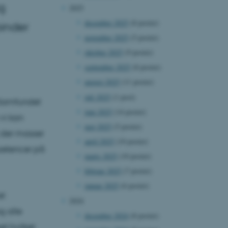
g
2025
december 2025
(8 poster)
binder
november 2025
(5 poster)
oktober 2025
(9 poster)
september 2025
(8 poster)
august 2025
(11 poster)
juli 2025
(1 post)
 Samfundet
juni 2025
(14 poster)
 vi kan
maj 2025
(5 poster)
s der masser
april 2025
(10 poster)
mpetencer på
marts 2025
(10 poster)
februar 2025
(7 poster)
januar 2025
(6 poster)
et
2024
g alle
december 2024
(8 poster)
et hvilket