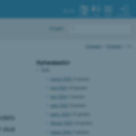
AU.DK
MIN PROFIL
SYSTEM
FIND
MENU
English
Nyheder
Nyheder
Vis
Nyhedsarkiv
2026
august 2026
(3 poster)
juni 2026
(10 poster)
maj 2026
(3 poster)
april 2026
(8 poster)
marts 2026
(15 poster)
ndets
februar 2026
(14 poster)
 skal
januar 2026
(7 poster)