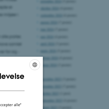
november 2024
(5 poster)
ejde er
oktober 2024
(4 poster)
 miljøer i
september 2024
(6 poster)
august 2024
(7 poster)
juni 2024
(7 poster)
alle parter,
maj 2024
(4 poster)
april 2024
(3 poster)
 have samlet
marts 2024
(5 poster)
 for sig -
februar 2024
(4 poster)
 prodekan
januar 2024
(3 poster)
2023
levelse
ENGLISH
december 2023
(3 poster)
DANISH
november 2023
(7 poster)
sporet af de
oktober 2023
(1 post)
at og
september 2023
(4 poster)
ces. En
ccepter alle”
august 2023
(3 poster)