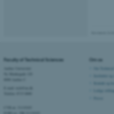
JSESSIONID
ARRAffinity
Revideret 24.0
esctx
fpc
__cf_bm
Faculty of Technical Sciences
Om os
Aarhus Universitet
Om Technical
Ny Munkegade 120
Institutter og 
__cf_bm
8000 Aarhus C
Kontakt og ko
E-mail: tech@au.dk
Ledige stillin
Telefon: 8715 0000
__cf_bm
Presse
CVR-nr: 31119103
ARRAffinitySameSite
EORI-nr.: DK-31119103