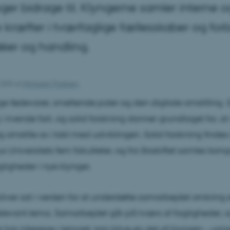
ger bidrage til. Klyngerne samler interne o
 kræfter i tværfaglige fællesskaber og for
déer og handling.
 2025
af
Michaela Thulesen
 fødevarer, smeltende poler og den digitale omstilling.
 i rivende fart, og solid forskning danner grundlaget for, at
 omstille os i takt med udviklingen. Solid forskning finde
s Universitets fem fakulteter, og fra årsskiftet samles ko
gligheder i nye klynger.
liver sat i verden for at understøtte samarbejdet omkring 
levant tema. Samarbejdet går på tværs af fagligheder, o
r har interesse i temaet, kan blive en del af klyngen - uans