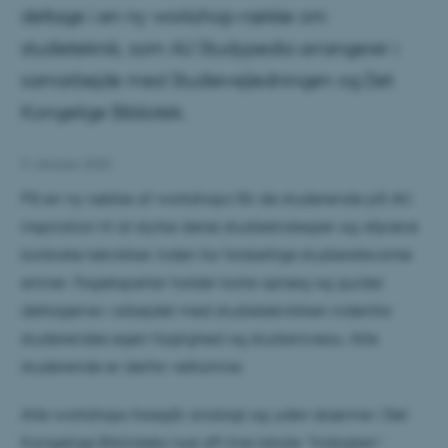
deltage i en ny workshop-række om
studieteknik, som AU Studypedia arrangerer i
samarbejde med Studievejledningen og Det
Kongelige Bibliotek.
9. oktober 2025
På en ny række af workshops får de studerende på AU
inspiration til at styrke deres studiestrategier og afprøve
konkrete teknikker inden for forskellige studierelevante
emner. Fageksperter holder korte oplæg og guider
deltagerne i arbejdet med studieteknikken indenfor
studerendes egen faglighed og studieniveau. Alle
studerende er derfor velkomne.
Alle workshops foregår analogt og uden skærme i Det
Kongelige Biblioteks nye off-line lokale ”Indsigten”.