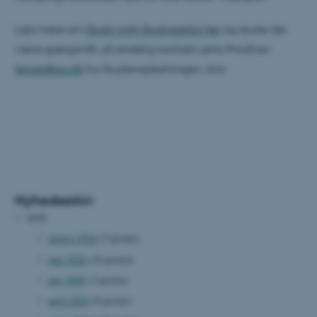
Læs mere om
Study with Studypedia her
og skulle der
være spørgsmål, så endelig kontakt Lena Pradhan
lenap@au.dk
fra Studievejledningen, Arts
Nyhedsarkiv
2026
august 2026
(3 poster)
juni 2026
(10 poster)
maj 2026
(3 poster)
april 2026
(8 poster)