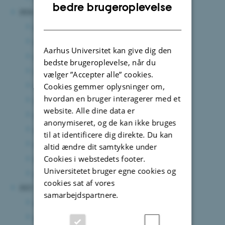
ENGLISH
bedre brugeroplevelse
2024
DANISH
december 2024
(8 poster)
november 2024
(5 poster)
Aarhus Universitet kan give dig den
oktober 2024
(4 poster)
bedste brugeroplevelse, når du
september 2024
(6 poster)
vælger ”Accepter alle” cookies.
august 2024
(7 poster)
Cookies gemmer oplysninger om,
hvordan en bruger interagerer med et
juni 2024
(7 poster)
website. Alle dine data er
maj 2024
(4 poster)
anonymiseret, og de kan ikke bruges
april 2024
(3 poster)
til at identificere dig direkte. Du kan
marts 2024
(5 poster)
altid ændre dit samtykke under
februar 2024
(4 poster)
Cookies i webstedets footer.
Universitetet bruger egne cookies og
januar 2024
(3 poster)
cookies sat af vores
2023
samarbejdspartnere.
december 2023
(3 poster)
november 2023
(7 poster)