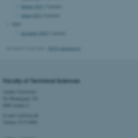
fe_typo_user
Typo3 Association
.au.dk
februar 2021
(3 poster)
januar 2021
(4 poster)
2020
december 2020
(3 poster)
Revideret 24.06.2026
-
TECH websupport
Faculty of Technical Sciences
ASP.NET_SessionId
Microsoft Corporation
Aarhus Universitet
.au.dk
Ny Munkegade 120
8000 Aarhus C
E-mail: tech@au.dk
Telefon: 8715 0000
JSESSIONID
Oracle Corporation
.au.dk