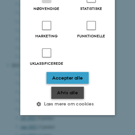
oktober 2023
(1 post)
NØDVENDIGE
STATISTISKE
september 2023
(4 poster)
august 2023
(3 poster)
juni 2023
(3 poster)
MARKETING
FUNKTIONELLE
april 2023
(6 poster)
marts 2023
(6 poster)
februar 2023
(4 poster)
UKLASSIFICEREDE
2022
december 2022
(2 poster)
Accepter alle
november 2022
(3 poster)
oktober 2022
(2 poster)
Afvis alle
september 2022
(7 poster)
Læs mere om cookies
august 2022
(5 poster)
juli 2022
(4 poster)
juni 2022
(2 poster)
Nødvendige
Statistiske
Marketing