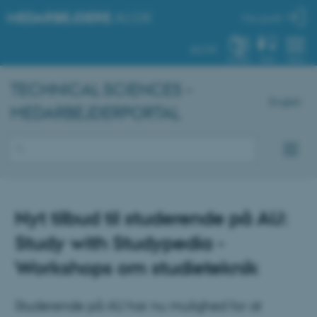
MEDARBEJDERE
.AU.DK
Min profil
AU.DK
SYSTEM
FIND
MENU
TECHNICAL SCIENCES -
English
MEDARBEJDERPORTAL
Nyt tilbud til studerende på AU:
Study with Studypedia -
Workshops om studieteknik
Studerende på AU har nu mulighed for at