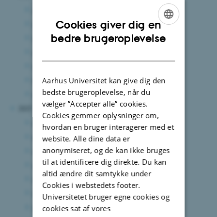
august 2026
(3 poster)
Cookies giver dig en
juni 2026
(10 poster)
ENGLISH
bedre brugeroplevelse
maj 2026
(3 poster)
DANISH
april 2026
(8 poster)
marts 2026
(15 poster)
februar 2026
(14 poster)
Aarhus Universitet kan give dig den
bedste brugeroplevelse, når du
januar 2026
(7 poster)
vælger ”Accepter alle” cookies.
2025
Cookies gemmer oplysninger om,
december 2025
(8 poster)
hvordan en bruger interagerer med et
november 2025
(5 poster)
website. Alle dine data er
anonymiseret, og de kan ikke bruges
oktober 2025
(9 poster)
til at identificere dig direkte. Du kan
september 2025
(8 poster)
altid ændre dit samtykke under
august 2025
(11 poster)
Cookies i webstedets footer.
juli 2025
(1 post)
Universitetet bruger egne cookies og
juni 2025
(14 poster)
cookies sat af vores