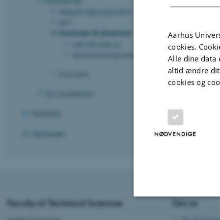
Arbejdsmiljø
AU Kemika
Arbejdsmiljøorganisation
Aarhus Universi
APV
velfungerende o
Kemikalier & Sikkerhed
Aarhus Univers
Laboratoriebrug
Læs mere om 
cookies. Cooki
Sikkerhedsrådgiverenheden
Alle dine data 
altid ændre di
Graviditet
cookies og coo
Laborato
Ny medarbejder
Karriere
Sikkerhe
Nyheder
NØDVENDIGE
Revideret 01.0
Faculty of Technical Sciences
Om os
Nødvendige
Aarhus Universitet
Om Technical