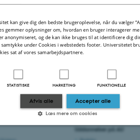
lienetværk
tet har etableret et netværk, AU Kemikalienetværk, med formål at sikre et ensa
g brugervenligt grundlag for sikker håndtering af farlige stoffer og materialer.
itet kan give dig den bedste brugeroplevelse, når du vælger ”A
netværket her:
AU Kemikalienetværk
es gemmer oplysninger om, hvordan en bruger interagerer med
er anonymiseret, og de kan ikke bruges til at identificere dig d
t samtykke under Cookies i webstedets footer. Universitetet br
kies sat af vores samarbejdspartnere.
riebrug
dsrådgiverenheden
STATISTISKE
MARKETING
FUNKTIONELLE
5.2026
-
TECH websupport
Afvis alle
Accepter alle
Læs mere om cookies
Uddannelser på AU
Statistiske
Marketing
Funktionelle
 Sciences
Bachelor