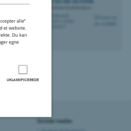
Astrid van der Aa
Kühle
Laboratorietekniker/Kemikalierådgiver
rtet,
aak@mbg.au.dk
M
ccepter alle”
1874/1872, 555/642
H
+4593508173
P
 et website.
irekte. Du kan
uger egne
UKLASSIFICEREDE
Sociale medier
Uklassificerede
Facebook AU Engineering