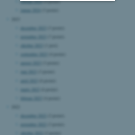
februar 2024
(4 poster)
januar 2024
(3 poster)
Nødvendige
Statistiske
Marketing
2023
Funktionelle
Uklassificerede
december 2023
(3 poster)
november 2023
(7 poster)
oktober 2023
(1 post)
Nødvendige cookies hjælper
september 2023
(4 poster)
med at gøre hjemmesiden
august 2023
(3 poster)
brugbar ved at aktivere nogle
grundlæggende funktioner
juni 2023
(3 poster)
som navigation mm.
april 2023
(6 poster)
Hjemmesiden kan ikke
marts 2023
(6 poster)
fungerer uden disse cookies.
februar 2023
(4 poster)
2022
december 2022
(2 poster)
Navn
Udbyder / Domæne
november 2022
(3 poster)
be_typo_user
TYPO3 Association
.au.dk
oktober 2022
(2 poster)