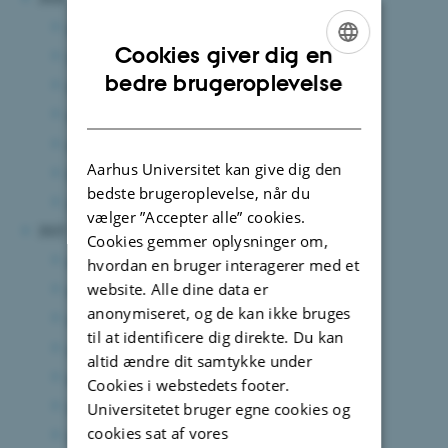
august 2026
(3 poster)
Cookies giver dig en
juni 2026
(10 poster)
ENGLISH
bedre brugeroplevelse
maj 2026
(3 poster)
DANISH
april 2026
(8 poster)
marts 2026
(15 poster)
Aarhus Universitet kan give dig den
februar 2026
(14 poster)
bedste brugeroplevelse, når du
januar 2026
(7 poster)
vælger ”Accepter alle” cookies.
2025
Cookies gemmer oplysninger om,
december 2025
(8 poster)
hvordan en bruger interagerer med et
website. Alle dine data er
november 2025
(5 poster)
anonymiseret, og de kan ikke bruges
oktober 2025
(9 poster)
til at identificere dig direkte. Du kan
september 2025
(8 poster)
altid ændre dit samtykke under
august 2025
(11 poster)
Cookies i webstedets footer.
juli 2025
(1 post)
Universitetet bruger egne cookies og
cookies sat af vores
juni 2025
(14 poster)