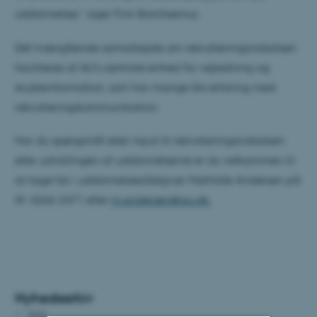
uddannelser,” siger Finn Borchsenius.
Det tværgående samarbejde om rekrutteringsindsatsen
faciliteres af AU's centrale enhed for vejledning og
studieinformation, som har mange års erfaring med
rekrutteringskommunikation.
Har du spørgsmål eller input til rekrutteringsindsatsen
eller udviklingen af uddannelserne er du velkommen til
at tage fat i uddannelsesrådgiver Mathilde Andersen på
tlf. 4266 2471 eller
m.andersen@au.dk.
Nyhedsarkiv
2026