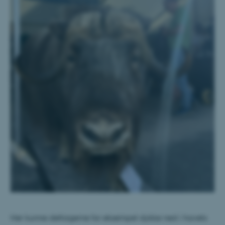
Her kunne deltagerne for eksempel dykke ned i havets