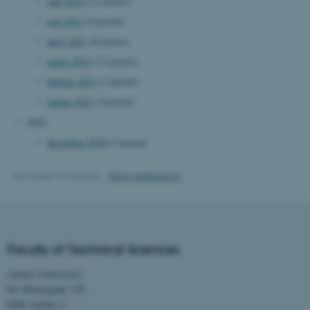
juni 2021
(11 poster)
x-ms-gateway-slice
Microsoft Corporation
login.microsoftonline.com
maj 2021
(9 poster)
CFTOKEN
Adobe Inc.
april 2021
(8 poster)
eddiprod.au.dk
marts 2021
(12 poster)
februar 2021
(3 poster)
januar 2021
(4 poster)
2020
december 2020
(3 poster)
brwConsent
.airtable.com
Revideret 24.06.2026
-
TECH websupport
CFTOKEN
Adobe Inc.
Faculty of Technical Sciences
mit.au.dk
Aarhus Universitet
Ny Munkegade 120
8000 Aarhus C