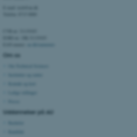
E-mail: tech@au.dk
Telefon: 8715 0000
OptanonAlertBoxClosed
OneTrust LLC
.pure.au.dk
CVR-nr: 31119103
EORI-nr.: DK-31119103
EAN-numre:
au.dk/eannumre
Om os
Om Technical Sciences
Institutter og centre
Kontakt og kort
PHPSESSID
PHP.net
internationalstaff.app3.geckoboo
Ledige stillinger
Presse
Uddannelser på AU
Bachelor
Kandidat