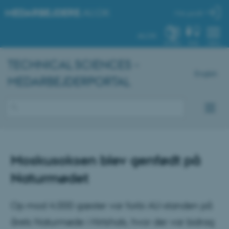
MEDARBEJDERE
.AU.DK
Min profil
AU.DK
SYSTEM
FIND
MENU
TECHNICAL SCIENCES -
English
MEDARBEJDERPORTAL
Moskusoksen blev genfødt på
Naturmødet
Op mod 4.000 gæster var forbi AU-standen på
årets Naturmøde i Hirtshals, hvor der var bidrag