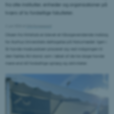
fra otte institutter, enheder og organisationer på
tværs af to forskellige fakulteter.
2. juni 2026
af
Ulrik Kongsgaard
Oksen fra Hirtshals er blevet et tilbagevendende indslag
for Aarhus Universitets deltagelse på Naturmødet. Igen i
år havde moskusoksen placeret sig ved indgangen til
den fælles AU-stand, som i løbet af de tre dage havde
mere end 60 forskellige oplæg og aktiviteter.