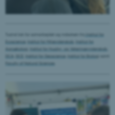
Tusind tak for samarbejdet og indsatsen fra
Institut for
Ecoscience
,
Institut for Miljøvidenskab
,
Institut for
Agroøkologi
,
Institut for Husdyr- og Veterinærvidenskab
,
DCA
,
DCE
,
Institut for Geoscience
,
Institut for Biolog
i samt
Faculty of Natural Sciences
.