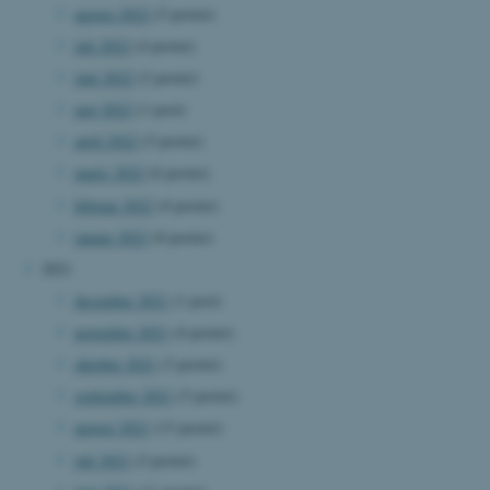
august 2022
(5 poster)
juli 2022
(4 poster)
cf_clearance
Cloudflare, Inc.
juni 2022
(2 poster)
.podbean.com
maj 2022
(1 post)
april 2022
(5 poster)
marts 2022
(6 poster)
februar 2022
(4 poster)
januar 2022
(8 poster)
ARRAffinitySameSite
Microsoft Corporation
.docs.workzone.kmd.net
2021
december 2021
(1 post)
november 2021
(4 poster)
XSRF-TOKEN
event.au.dk
oktober 2021
(3 poster)
september 2021
(5 poster)
august 2021
(13 poster)
li_gc
LinkedIn Corporation
.linkedin.com
juli 2021
(2 poster)