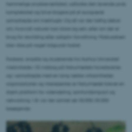
hemmelige smykkeværksted, udforske den levende jords
kompleksitet og blive klogere på et europæisk
samarbejde om trækfugle. Og så var der heftig debat
om, hvorvidt naturen kan klare sig selv, eller om der er
brug for rewilding eller adaptiv forvaltning. Moskusoksen
blev ikke på noget tidspunkt fodret.
Forskere, ansatte og studerende fra Aarhus Universitet
medvirkede i 32 indslag på Naturmødets hovedscener,
og i samarbejde med en lang række virksomheder,
organisationer og interessenter er Naturmødet blevet en
stærk platform for videndeling, samfundsimpact og
networking. I år var der samlet set 30.000-35.000
besøgende.