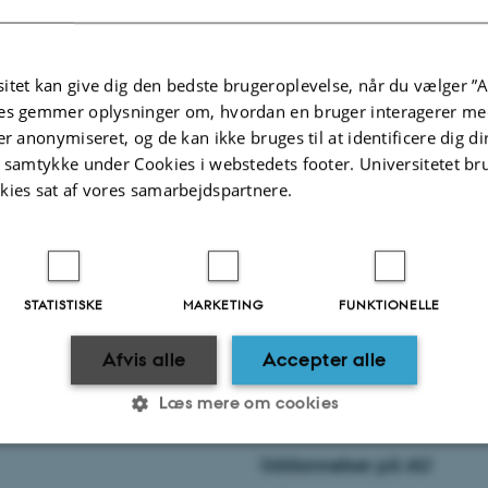
e tilbud for studerende
itet kan give dig den bedste brugeroplevelse, når du vælger ”A
es gemmer oplysninger om, hvordan en bruger interagerer med
ghjælp eller psykiatrisk hjælp
er anonymiseret, og de kan ikke bruges til at identificere dig d
t samtykke under Cookies i webstedets footer. Universitetet br
kies sat af vores samarbejdspartnere.
le tilbud
s Kommune
STATISTISKE
MARKETING
FUNKTIONELLE
2.2025
-
NAT-TECH UDDANNELSE
Afvis alle
Accepter alle
Læs mere om cookies
Uddannelser på AU
Statistiske
Marketing
Funktionelle