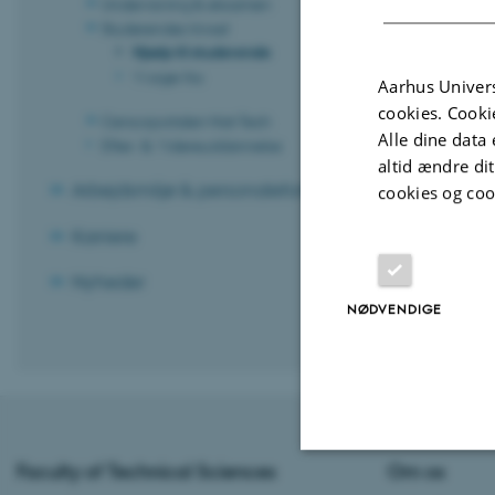
Undervisning & eksamen
Studerendes trivsel
Hjælp til studerende
Ekstern
Vi siger fra
Aarhus Univers
cookies. Cooki
Censorportalen Nat-Tech
Psykolo
Alle dine data 
Efter- & Videreuddannelse
altid ændre di
Arbejdsmiljø & personaleforhold
cookies og coo
Generel
Karriere
Aarhu
Nyheder
NØDVENDIGE
Revideret 10.1
Faculty of Technical Sciences
Om os
Nødvendige