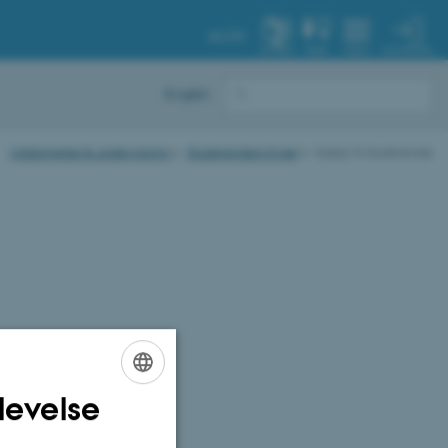
AU.DK
MIN PROFIL
SYSTEM
FIND
MENU
English
Uddannelse & undervisning
Studerendes trivsel
Hjælp til studerende
levelse
ENGLISH
DANISH