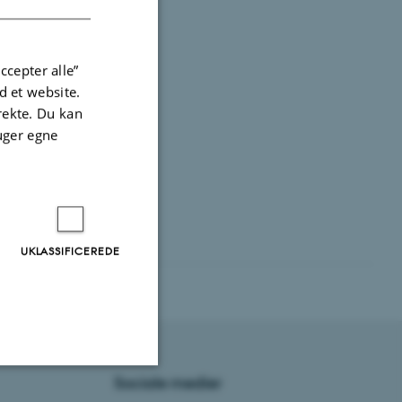
ccepter alle”
 et website.
irekte. Du kan
uger egne
UKLASSIFICEREDE
Sociale medier
Uklassificerede