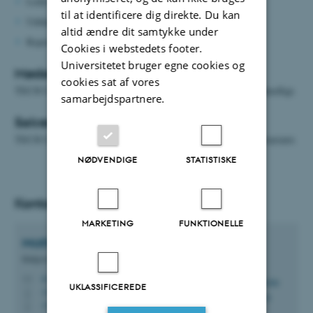
Leder af adgangskursus ved TECH
til at identificere dig direkte. Du kan
Uddannelseschef NAT/TECH
altid ændre dit samtykke under
Repræsentant fra CED
Cookies i webstedets footer.
Universitetet bruger egne cookies og
Mødekadence
cookies sat af vores
TECH Uddannelsesforum mødes efter behov, cirka en gang månedligt.
samarbejdspartnere.
Sekretariatsbetjening
TECH Uddannelsesforum sekretariatsbetjenes af fakultetssekretariatet.
NØDVENDIGE
STATISTISKE
Kontakt
MARKETING
FUNKTIONELLE
Mathilde
Andersen
Rådgiver
m.andersen@au.dk
M
UKLASSIFICEREDE
+4542662471
P
+4542662471
P