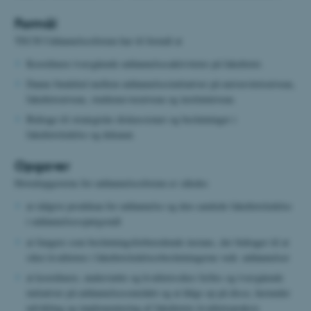
Formål
TECH Uddannelsesforum har til formål at
Koordinere tværgående uddannelsesaktiviteter på fakultetet.
Danne bindeled mellem uddannelsesinitiativer på universitetsniveau,
fakultetsniveau, studienævnsniveau og institutniveau.
Bidrage til strategiske diskussioner og beslutninger i
fakultetsledelse og dekanat.
Opgaver
Hovedopgaverne for uddannelsesforum er således
at rådgive prodekan for uddannelse og den samlede fakultetsledelse
i uddannelsesspørgsmål
at fungere som beslutningsforberedende instans, der bidrager til at
sikre kvaliteten i fakultetsledelsesbeslutningerne vedr. uddannelser
at koordinere, understøtte og kvalitetssikre fælles og tværgående
initiativer på uddannelsesområdet og at følge op på disse, herunder
udvikling og implementering af fakultetets kvalitetspraksis