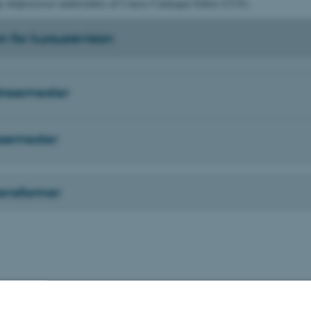
e delprocesser understøttes af Course Catalogue Editor (CCE).
n for kursusrevision
årssemester
ssemester
ensformer