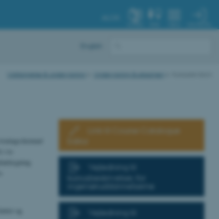
AU.DK
MIN PROFIL
SYSTEM
FIND
MENU
English
Uddannelse & undervisning
Undervisning & eksamen
Kursusrevision
Link til Course Catalogue
Editor
rvisningsskemaet
 i to
planlægning
Vejledning til
s
kursusbeskrivelser, for
ingeniøruddannelserne
uttet og
Vejledning til