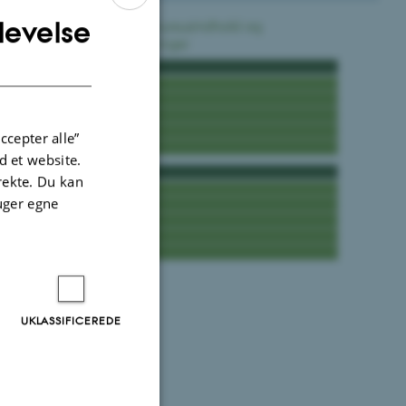
levelse
ENGLISH
DANISH
ccepter alle”
 et website.
irekte. Du kan
uger egne
UKLASSIFICEREDE