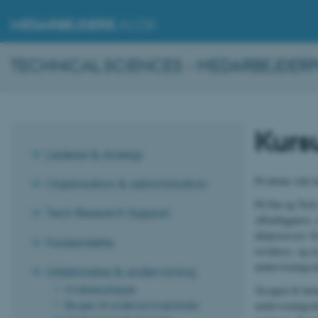
MEDARBEJDERE
.AU.DK
TECHNICAL SCIENCES - MEDARBEJDER
Kurs
Ledelse & strategi
På denne side k
Organisation & administration
På Nat og Tech 
Tech Research Support
offentliggøres,
delprocesser: E
Forskerstøtte
revideres, og e
undervisnings
Uddannelse & undervisning
Kvalitetsarbejde
Årsagen til den
Brugen af undervisningslokaler
undervisningsti