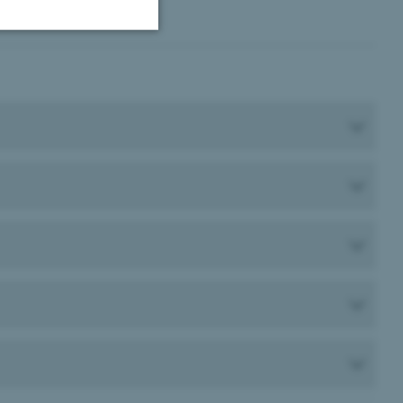
Uklassificerede
ere nogle
rer uden disse
 vores CMS-udbyder,
identificere en backend-
bruger er logget ind i
rbundet med Typo3-
emet. Det bruges generelt
ntifikator for at gøre det
præferencer, men i mange
 ikke nødvendigt, da det