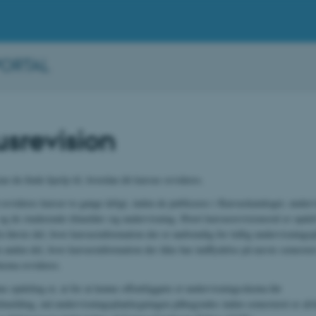
PORTAL
usrevision
an du finde hjælp til, hvordan dit kursus revideres.
revideres kurser to gange årligt, inden de publiceres i Kursuskataloget, unde
 og de studerende tilmelder sig undervisning. Hvert kursusrevisionsrul er opdelt
n første del, hvor kursusinformation der er nødvendig for tidlig undervisnings
n anden del, hvor kursusinformation der ikke har indflydelse på næste semester
skema revideres.
ne opdeling er, at for at kunne offentliggøre et undervisningsskema før
lmelding, må undervisningsplanlægningen påbegyndes inden semesteret er afsl