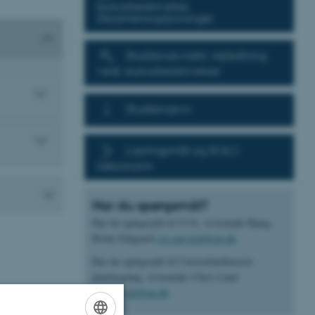
kursusbeskrivelse,
Eksamensoplysninger
Studienævnets vejledning
vedr. kursusbeskrivelser
Studienævn
Læringsmål og SOLO
taksonomi
Har du spørgsmål?
Har du spørgsmål til CCE, så kontakt Bjørg
Brink Dalgaard
cce.nat-tech@au.dk
.
Har du spørgsmål til Curriculumbaseret
planlægning, så kontakt Chris Lund
Nielsen
cln@au.dk