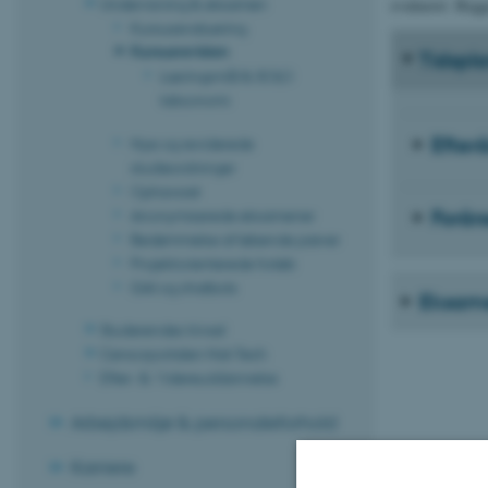
Undervisning & eksamen
evalueret. Begg
Kursusevaluering
Kursusrevision
Tidspla
Læringsmål & SOLO
taksonomi
Efter
Nye og reviderede
studieordninger
Ophavsret
Forår
Anonymiserede eksamener
Bedømmelse af løbende prøver
Projektorienterede forløb
GAI og chatbots
Eksam
Studerendes trivsel
Censorportalen Nat-Tech
Efter- & Videreuddannelse
Arbejdsmiljø & personaleforhold
Karriere